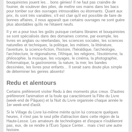
bouquinistes jouent les... bons génies! Il ne faut pas craindre de
fouiner, de soulever des piles, de mettre ses mains dans les bacs
pour tomber sur des ouvrages introuvables ou étonnants. Quant aux
prix, ils sont très variables; s'il est clair qu'il est possible de faire de
bonnes affaires, il nous apparaît que certains ouvrages ne sont guère
plus abordables qu'ils ne l'étaient neufs.
Il y en a pour tous les goûts puisque certains libraires et bouquinistes
se sont spécialisés dans des domaines comme, par exemple, les
livres en anglais ou néerlandais, les sciences sociales, les sciences
naturelles et techniques, la politique, les métiers, la littérature,
l'aventure, la science-fiction, l'histoire, l'héraldique, l'archéologie,
l'architecture, le régionalisme, l'Afrique, les religions, l'ésotérisme, la
philosophie, la musique, les voyages, le cinéma, la photographie,
l'informatique, la gastronomie, la nature, la mer, les bandes
dessinées, les livres pour enfants... Il serait sans doute plus simple
de déterminer les genres absents!
Redu et alentours
Certains préfèreront visiter Redu à des moments plus creux. D'autres
préfèreront l'animation et la foule qui caractérisent la Fête du Livre
(week-end de Pâques) et la Nuit du Livre organisée chaque année le
1er week-end d'août.
Si le Village du Livre lui-même mérite qu'on lui consacre quelques
heures, il n'est pas le seul pôle d'attraction dans cette région de la
Haute-Lesse. Les amateurs de technologies et d'espace n'oublieront
pas, eux, de se rendre à l'Euro Space Center... mais c'est une autre
histoire.