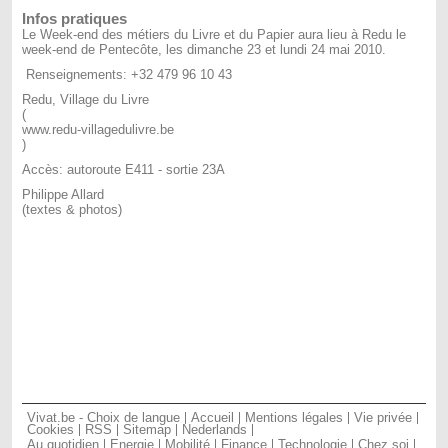
Infos pratiques
Le Week-end des métiers du Livre et du Papier aura lieu à Redu le
week-end de Pentecôte, les dimanche 23 et lundi 24 mai 2010.
Renseignements: +32 479 96 10 43
Redu, Village du Livre
(
www.redu-villagedulivre.be
)
Accès: autoroute E411 - sortie 23A
Philippe Allard
(textes & photos)
Vivat.be - Choix de langue
Accueil
Mentions légales
Vie privée
Cookies
RSS
Sitemap
Nederlands
Au quotidien
Energie
Mobilité
Finance
Technologie
Chez soi