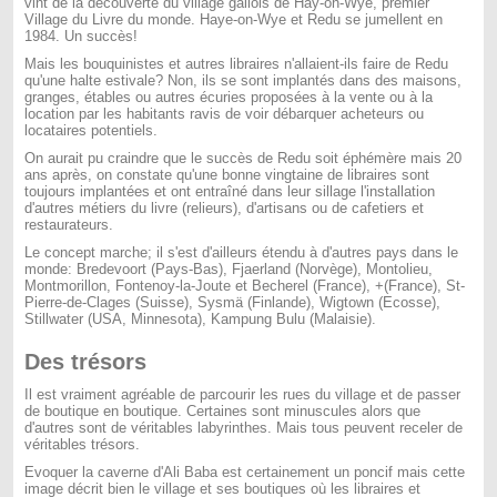
vint de la découverte du village gallois de Hay-on-Wye, premier
Village du Livre du monde. Haye-on-Wye et Redu se jumellent en
1984. Un succès!
Mais les bouquinistes et autres libraires n'allaient-ils faire de Redu
qu'une halte estivale? Non, ils se sont implantés dans des maisons,
granges, étables ou autres écuries proposées à la vente ou à la
location par les habitants ravis de voir débarquer acheteurs ou
locataires potentiels.
On aurait pu craindre que le succès de Redu soit éphémère mais 20
ans après, on constate qu'une bonne vingtaine de libraires sont
toujours implantées et ont entraîné dans leur sillage l'installation
d'autres métiers du livre (relieurs), d'artisans ou de cafetiers et
restaurateurs.
Le concept marche; il s'est d'ailleurs étendu à d'autres pays dans le
monde: Bredevoort (Pays-Bas), Fjaerland (Norvège), Montolieu,
Montmorillon, Fontenoy-la-Joute et Becherel (France), +(France), St-
Pierre-de-Clages (Suisse), Sysmä (Finlande), Wigtown (Ecosse),
Stillwater (USA, Minnesota), Kampung Bulu (Malaisie).
Des trésors
Il est vraiment agréable de parcourir les rues du village et de passer
de boutique en boutique. Certaines sont minuscules alors que
d'autres sont de véritables labyrinthes. Mais tous peuvent receler de
véritables trésors.
Evoquer la caverne d'Ali Baba est certainement un poncif mais cette
image décrit bien le village et ses boutiques où les libraires et