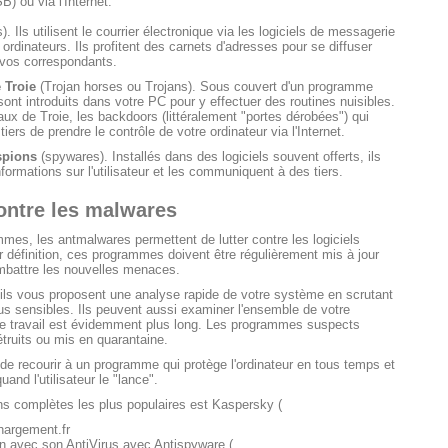
) ou via l'Internet.
. Ils utilisent le courrier électronique via les logiciels de messagerie
s ordinateurs. Ils profitent des carnets d'adresses pour se diffuser
vos correspondants.
 Troie
(Trojan horses ou Trojans). Sous couvert d'un programme
sont introduits dans votre PC pour y effectuer des routines nuisibles.
x de Troie, les backdoors (littéralement "portes dérobées") qui
iers de prendre le contrôle de votre ordinateur via l'Internet.
spions
(spywares). Installés dans des logiciels souvent offerts, ils
nformations sur l'utilisateur et les communiquent à des tiers.
contre les malwares
mes, les antmalwares permettent de lutter contre les logiciels
r définition, ces programmes doivent être régulièrement mis à jour
mbattre les nouvelles menaces.
 ils vous proposent une analyse rapide de votre système en scrutant
us sensibles. Ils peuvent aussi examiner l'ensemble de votre
 travail est évidemment plus long. Les programmes suspects
truits ou mis en quarantaine.
e de recourir à un programme qui protège l'ordinateur en tous temps et
and l'utilisateur le "lance".
ns complètes les plus populaires est Kaspersky (
hargement.fr
n avec son AntiVirus avec Antispyware (