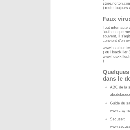
store.norton.co
) reste toujours a
Faux viru
Tout internaute a
l'authentique me
souvent, il s'ag
convient d'en év
www.hoaxbuste
) ou HoaxKiller (
www.hoaxkiller.f
).
Quelques 
dans le d
ABC de la s
abcdelasecur
Guide du sa
www.clayman
Secuser:
www.secus