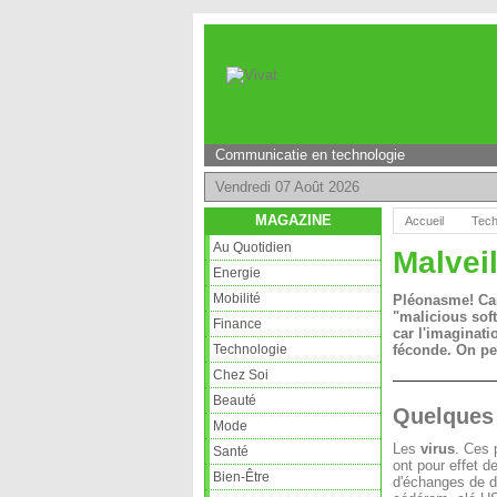
Communicatie en technologie
Vendredi 07 Août 2026
MAGAZINE
Accueil
Tech
Au Quotidien
Malvei
Energie
Mobilité
Pléonasme! Car 
"malicious soft
Finance
car l'imaginat
Technologie
féconde. On peu
Chez Soi
Beauté
Quelques
Mode
Les
virus
. Ces 
Santé
ont pour effet d
Bien-Être
d'échanges de d