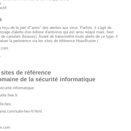
m
ctif.
s
 reçu de la part d'"amis" des alertes aux virus. Parfois, il s'agit de
ssage d'alerte d'un éditeur d'antivirus qui est ainsi relayé mais, bien
it de canulars (hoaxes). Avant de transmettre toute alerte de ce type, il
aluer la pertinence via les sites de référence HoaxBuster (
r.com
r
sites de référence
omaine de la sécurité informatique
écurité informatique:
ite.free.fr
fe-hex:
ia.com/safe-hex-fr.html
er.com