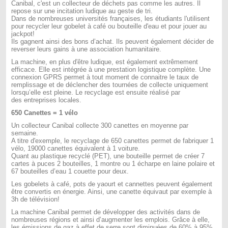
Canibal, c'est un collecteur de déchets pas comme les autres. Il
repose sur une incitation ludique au geste de tri.
Dans de nombreuses universités françaises, les étudiants l'utilisent
pour recycler leur gobelet à café ou bouteille d'eau et pour jouer au
jackpot!
Ils gagnent ainsi des bons d’achat. Ils peuvent également décider de
reverser leurs gains à une association humanitaire.
La machine, en plus d'être ludique, est également extrêmement
efficace. Elle est intégrée à une prestation logistique complète. Une
connexion GPRS permet à tout moment de connaitre le taux de
remplissage et de déclencher des tournées de collecte uniquement
lorsqu’elle est pleine. Le recyclage est ensuite réalisé par
des entreprises locales.
650 Canettes = 1 vélo
Un collecteur Canibal collecte 300 canettes en moyenne par
semaine.
A titre d'exemple, le recyclage de 650 canettes permet de fabriquer 1
vélo, 19000 canettes équivalent à 1 voiture.
Quant au plastique recyclé (PET), une bouteille permet de créer 7
cartes à puces 2 bouteilles, 1 montre ou 1 écharpe en laine polaire et
67 bouteilles d’eau 1 couette pour deux.
Les gobelets à café, pots de yaourt et cannettes peuvent également
être convertis en énergie. Ainsi, une canette équivaut par exemple à
3h de télévision!
La machine Canibal permet de développer des activités dans de
nombreuses régions et ainsi d’augmenter les emplois. Grâce à elle,
les émissions de gaz à effet de serre sont diminuées de 60% à 95%.