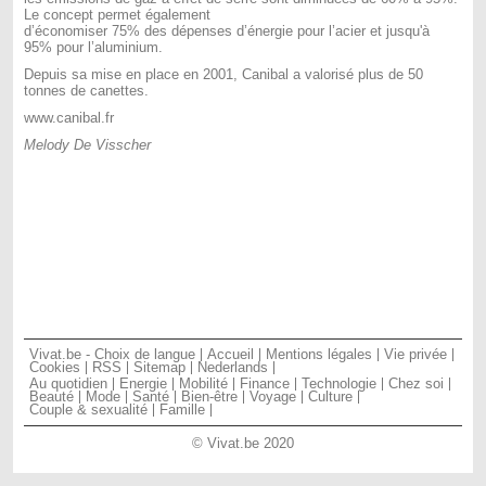
Le concept permet également
d’économiser 75% des dépenses d’énergie pour l’acier et jusqu'à
95% pour l’aluminium.
Depuis sa mise en place en 2001, Canibal a valorisé plus de 50
tonnes de canettes.
www.canibal.fr
Melody De Visscher
Vivat.be - Choix de langue
Accueil
Mentions légales
Vie privée
Cookies
RSS
Sitemap
Nederlands
Au quotidien
Energie
Mobilité
Finance
Technologie
Chez soi
Beauté
Mode
Santé
Bien-être
Voyage
Culture
Couple & sexualité
Famille
© Vivat.be 2020