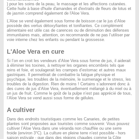
) pour les soins de la peau, le massage et les affections cutanées.
Cette huile à base d'huile d'amandes et d'extraits de fleurs de lotus et
de jasmin comprend également de l'Aloe Vera.
L’Aloe se vend également sous forme de boisson car le jus d’Aloe
possède des vertus détoxyfiantes et tonifiantes. Ce complément
alimentaire est utile cas de carences ou de diminution des défenses
immunitaires mais, attention, on recommande de ne pas l’utiliser par
voie interne chez les enfants ou pendant la grossesse.
L'Aloe Vera en cure
Si l’on en croit les vendeurs d’Aloe Vera sous forme de jus, il aiderait
à éliminer les toxines, à nettoyer les organes encombrés tels que
reins et foie, et soulagerait les crampes d’estomac et autres maux
gastriques. Il permettrait de combattre la fatigue physique et
psychique, les troubles de la mémoire, le surmenage et le stress, les
troubles de la digestion. Rien de moins ! Certains s’adonnent donc à
des cures de jus d’Aloe Vera, éventuellement mélangé à du miel ou à
un jus de fruit. Comme le goût de la pulpe n’est pas apprécié de tous,
l’Aloe Vera se vend aussi sous forme de gélules.
A cultiver
Dans des endroits touristiques comme les Canaries, de petites
plantes sont proposées aux touristes comme souvenir. Vous pouvez
cultiver l’Aloe Vera dans une véranda non chauffée ou une serre
froide (environ 3°C). La culture en pleine terre n’est possible - hors
saison estivale - que dans des régions chaudes comme la Côte