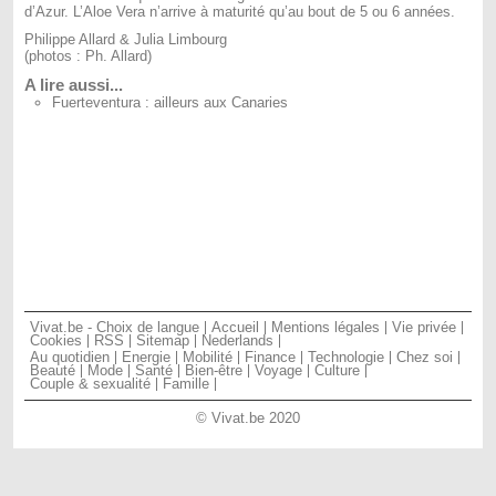
d’Azur. L’Aloe Vera n’arrive à maturité qu’au bout de 5 ou 6 années.
Philippe Allard & Julia Limbourg
(photos : Ph. Allard)
A lire aussi...
Fuerteventura : ailleurs aux Canaries
Vivat.be - Choix de langue
Accueil
Mentions légales
Vie privée
Cookies
RSS
Sitemap
Nederlands
Au quotidien
Energie
Mobilité
Finance
Technologie
Chez soi
Beauté
Mode
Santé
Bien-être
Voyage
Culture
Couple & sexualité
Famille
© Vivat.be 2020