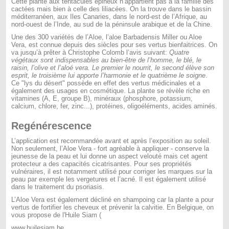
Cette plante aux tentacules épineux n’appartient pas à la famille des
cactées mais bien à celle des liliacées. On la trouve dans le bassin
méditerranéen, aux Iles Canaries, dans le nord-est de l’Afrique, au
nord-ouest de l’Inde, au sud de la péninsule arabique et de la Chine.
Une des 300 variétés de l’Aloe, l’aloe Barbadensis Miller ou Aloe
Vera, est connue depuis des siècles pour ses vertus bienfaitrices. On
va jusqu’à prêter à Christophe Colomb l’avis suivant:
Quatre
végétaux sont indispensables au bien-être de l’homme, le blé, le
raisin, l’olive et l’aloé vera. Le premier le nourrit, le second élève son
esprit, le troisième lui apporte l’harmonie et le quatrième le soigne
.
Ce "lys du désert" possède en effet des vertus médicinales et a
également des usages en cosmétique. La plante se révèle riche en
vitamines (A, E, groupe B), minéraux (phosphore, potassium,
calcium, chlore, fer, zinc...), protéines, oligoéléments, acides aminés.
Regénérescence
L’application est recommandée avant et après l’exposition au soleil.
Non seulement, l’Aloe Vera - fort agréable à appliquer - conserve la
jeunesse de la peau et lui donne un aspect velouté mais cet agent
protecteur a des capacités cicatrisantes. Pour ses propriétés
vulnéraires, il est notamment utilisé pour corriger les marques sur la
peau par exemple les vergetures et l’acné. Il est également utilisé
dans le traitement du psoriasis.
L’Aloe Vera est également décliné en shampoing car la plante a pour
vertus de fortifier les cheveux et prévenir la calvitie. En Belgique, on
vous propose de l'Huile Siam (
www.huilesiam.be