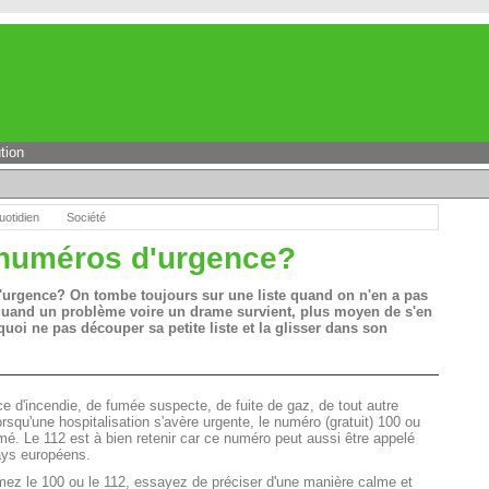
tion
uotidien
Société
numéros d'urgence?
urgence? On tombe toujours sur une liste quand on n'en a pas
quand un problème voire un drame survient, plus moyen de s'en
uoi ne pas découper sa petite liste et la glisser dans son
e d'incendie, de fumée suspecte, de fuite de gaz, de tout autre
orsqu'une hospitalisation s'avère urgente, le numéro (gratuit) 100 ou
rmé. Le 112 est à bien retenir car ce numéro peut aussi être appelé
ays européens.
ez le 100 ou le 112, essayez de préciser d'une manière calme et