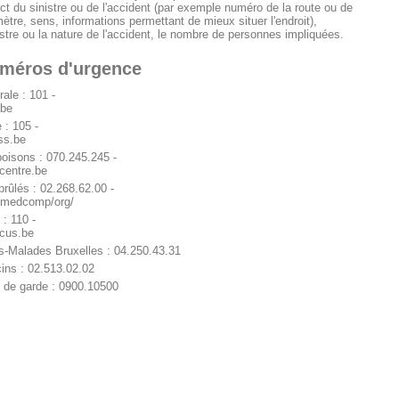
xact du sinistre ou de l'accident (par exemple numéro de la route ou de
omètre, sens, informations permettant de mieux situer l'endroit),
istre ou la nature de l'accident, le nombre de personnes impliquées.
uméros d'urgence
ale : 101 -
.be
 : 105 -
ss.be
poisons : 070.245.245 -
centre.be
brûlés : 02.268.62.00 -
/medcomp/org/
: 110 -
ocus.be
-Malades Bruxelles : 04.250.43.31
ns : 02.513.02.02
 de garde : 0900.10500