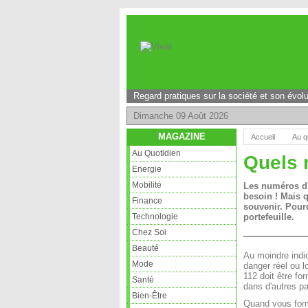
Regard pratiques sur la société et son évolu
Dimanche 09 Août 2026
MAGAZINE
Accueil
Au q
Au Quotidien
Quels 
Energie
Mobilité
Les numéros d'
besoin ! Mais 
Finance
souvenir. Pourq
Technologie
portefeuille.
Chez Soi
Beauté
Au moindre indic
Mode
danger réel ou l
112 doit être fo
Santé
dans d'autres p
Bien-Être
Quand vous form