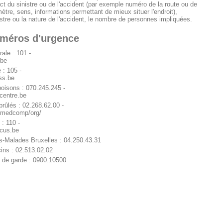
xact du sinistre ou de l'accident (par exemple numéro de la route ou de
omètre, sens, informations permettant de mieux situer l'endroit),
istre ou la nature de l'accident, le nombre de personnes impliquées.
uméros d'urgence
ale : 101 -
.be
 : 105 -
ss.be
poisons : 070.245.245 -
centre.be
brûlés : 02.268.62.00 -
/medcomp/org/
: 110 -
ocus.be
-Malades Bruxelles : 04.250.43.31
ns : 02.513.02.02
 de garde : 0900.10500