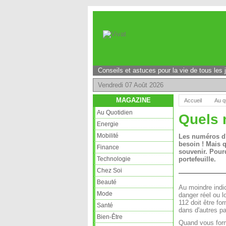
Conseils et astuces pour la vie de tous les 
Vendredi 07 Août 2026
MAGAZINE
Accueil
Au q
Au Quotidien
Quels 
Energie
Mobilité
Les numéros d'
besoin ! Mais 
Finance
souvenir. Pourq
Technologie
portefeuille.
Chez Soi
Beauté
Au moindre indic
Mode
danger réel ou l
112 doit être fo
Santé
dans d'autres p
Bien-Être
Quand vous form