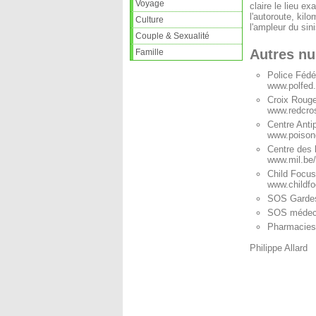
Voyage
claire le lieu e
l'autoroute, kil
Culture
l'ampleur du sin
Couple & Sexualité
Autres n
Famille
Police Fédér
www.polfed
Croix Rouge
www.redcro
Centre Anti
www.poison
Centre des 
www.mil.be
Child Focus 
www.childf
SOS Gardes
SOS médeci
Pharmacies
Philippe Allard