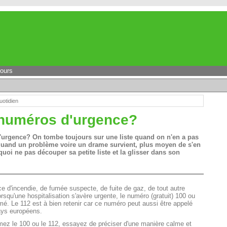
jours
uotidien
numéros d'urgence?
urgence? On tombe toujours sur une liste quand on n'en a pas
quand un problème voire un drame survient, plus moyen de s'en
uoi ne pas découper sa petite liste et la glisser dans son
e d'incendie, de fumée suspecte, de fuite de gaz, de tout autre
orsqu'une hospitalisation s'avère urgente, le numéro (gratuit) 100 ou
rmé. Le 112 est à bien retenir car ce numéro peut aussi être appelé
ays européens.
ez le 100 ou le 112, essayez de préciser d'une manière calme et