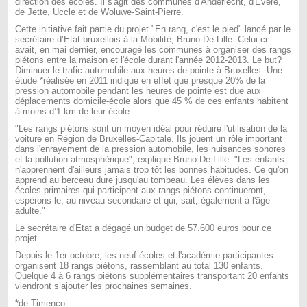
direction des écoles. Il s'agit des communes d'Anderlecht, d'Evere,
de Jette, Uccle et de Woluwe-Saint-Pierre.
Cette initiative fait partie du projet "En rang, c'est le pied" lancé par le
secrétaire d’Etat bruxellois à la Mobilité, Bruno De Lille. Celui-ci
avait, en mai dernier, encouragé les communes à organiser des rangs
piétons entre la maison et l'école durant l'année 2012-2013. Le but?
Diminuer le trafic automobile aux heures de pointe à Bruxelles. Une
étude *réalisée en 2011 indique en effet que presque 20% de la
pression automobile pendant les heures de pointe est due aux
déplacements domicile-école alors que 45 % de ces enfants habitent
à moins d’1 km de leur école.
"Les rangs piétons sont un moyen idéal pour réduire l'utilisation de la
voiture en Région de Bruxelles-Capitale. Ils jouent un rôle important
dans l'enrayement de la pression automobile, les nuisances sonores
et la pollution atmosphérique", explique Bruno De Lille. "Les enfants
n'apprennent d'ailleurs jamais trop tôt les bonnes habitudes. Ce qu'on
apprend au berceau dure jusqu'au tombeau. Les élèves dans les
écoles primaires qui participent aux rangs piétons continueront,
espérons-le, au niveau secondaire et qui, sait, également à l'âge
adulte."
Le secrétaire d'Etat a dégagé un budget de 57.600 euros pour ce
projet.
Depuis le 1er octobre, les neuf écoles et l'académie participantes
organisent 18 rangs piétons, rassemblant au total 130 enfants.
Quelque 4 à 6 rangs piétons supplémentaires transportant 20 enfants
viendront s’ajouter les prochaines semaines.
*de Timenco