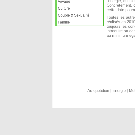
l'énergie, qui s'
Voyage
Concrètement, c
Culture
cette date pourr
Couple & Sexualité
Toutes les autr
réalisés en 2010
Famille
toujours les co
introduire sa de
au minimum éga
Au quotidien
Energie
Mob