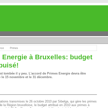
nce
Primes
 Energie à Bruxelles: budget
puisé!
st tombée il y peu. L'accord de Primes Energie devra être
 le 15 novembre et le 31 décembre.
ations transmises le 26 octobre 2010 par Sibelga, qui gère les primes
e la Région bruxelloise, le budget attribué en 2010 aux primes à