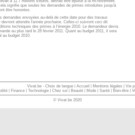
élevait à 11.7 millions d'euros, devrait être épuisé à la mi-novembre.
ela signifie que seules les demandes de primes introduites jusqu'à
ont être honorées.
es demandes envoyées au-delà de cette date pour des travaux
 devront attendre l'année prochaine. Celles-ci suivront ceci dit
nditions techniques des primes à l’énergie 2010. Le demandeur devra
mande au plus tard le 28 février 2011. Quant au budget 2011, il sera
l au budget 2010.
Vivat.be - Choix de langue
Accueil
Mentions légales
Vie p
ilité
Finance
Technologie
Chez soi
Beauté
Mode
Santé
Bien-être
V
© Vivat.be 2020