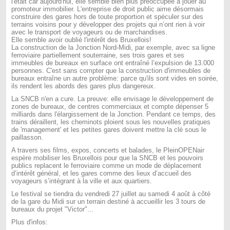
l'était car aujourd'hui, elle semble bien plus préoccupée à jouer au
promoteur immobilier. L'entreprise de droit public aime désormais
construire des gares hors de toute proportion et spéculer sur des
terrains voisins pour y développer des projets qui n’ont rien à voir
avec le transport de voyageurs ou de marchandises.
Elle semble avoir oublié l'intérêt des Bruxellois!
La construction de la Jonction Nord-Midi, par exemple, avec sa ligne
ferroviaire partiellement souterraine, ses trois gares et ses
immeubles de bureaux en surface ont entraîné l’expulsion de 13.000
personnes. C'est sans compter que la construction d'immeubles de
bureaux entraîne un autre problème: parce qu'ils sont vides en soirée,
ils rendent les abords des gares plus dangereux.
La SNCB n'en a cure. La preuve: elle envisage le développement de
zones de bureaux, de centres commerciaux et compte dépenser 5
milliards dans l'élargissement de la Jonction. Pendant ce temps, des
trains déraillent, les cheminots ploient sous les nouvelles pratiques
de 'management' et les petites gares doivent mettre la clé sous le
paillasson.
A travers ses films, expos, concerts et balades, le PleinOPENair
espère mobiliser les Bruxellois pour que la SNCB et les pouvoirs
publics replacent le ferroviaire comme un mode de déplacement
d’intérêt général, et les gares comme des lieux d’accueil des
voyageurs s’intégrant à la ville et aux quartiers.
Le festival se tiendra du vendredi 27 juillet au samedi 4 août à côté
de la gare du Midi sur un terrain destiné à accueillir les 3 tours de
bureaux du projet "Victor"...
Plus d'infos: