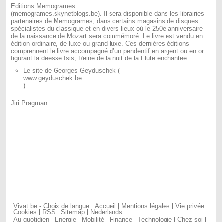
Editions Memogrames
(memogrames.skynetblogs.be). Il sera disponible dans les librairies
partenaires de Memogrames, dans certains magasins de disques
spécialistes du classique et en divers lieux où le 250e anniversaire
de la naissance de Mozart sera commémoré. Le livre est vendu en
édition ordinaire, de luxe ou grand luxe. Ces dernières éditions
comprennent le livre accompagné d’un pendentif en argent ou en or
figurant la déesse Isis, Reine de la nuit de la Flûte enchantée.
Le site de Georges Geyduschek (
www.geyduschek.be
)
Jiri Pragman
Vivat.be - Choix de langue
Accueil
Mentions légales
Vie privée
Cookies
RSS
Sitemap
Nederlands
Au quotidien
Energie
Mobilité
Finance
Technologie
Chez soi