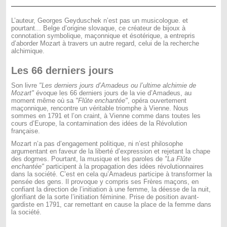
L’auteur, Georges Geyduschek n’est pas un musicologue. et
pourtant... Belge d’origine slovaque, ce créateur de bijoux à
connotation symbolique, maçonnique et ésotérique, a entrepris
d’aborder Mozart à travers un autre regard, celui de la recherche
alchimique.
Les 66 derniers jours
Son livre
"Les derniers jours d’Amadeus ou l’ultime alchimie de
Mozart"
évoque les 66 derniers jours de la vie d’Amadeus, au
moment même où sa
"Flûte enchantée"
, opéra ouvertement
maçonnique, rencontre un véritable triomphe à Vienne. Nous
sommes en 1791 et l’on craint, à Vienne comme dans toutes les
cours d’Europe, la contamination des idées de la Révolution
française.
Mozart n’a pas d’engagement politique, ni n’est philosophe
argumentant en faveur de la liberté d’expression et rejetant la chape
des dogmes. Pourtant, la musique et les paroles de
"La Flûte
enchantée"
participent à la propagation des idées révolutionnaires
dans la société. C’est en cela qu’Amadeus participe à transformer la
pensée des gens. Il provoque y compris ses Frères maçons, en
confiant la direction de l’initiation à une femme, la déesse de la nuit,
glorifiant de la sorte l’initiation féminine. Prise de position avant-
gardiste en 1791, car remettant en cause la place de la femme dans
la société.