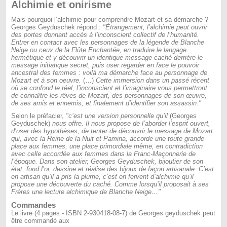
Alchimie et onirisme
Mais pourquoi l’alchimie pour comprendre Mozart et sa démarche ?
Georges Geyduschek répond :
"Étrangement, l’alchimie peut ouvrir
des portes donnant accès à l’inconscient collectif de l’humanité.
Entrer en contact avec les personnages de la légende de Blanche
Neige ou ceux de la Flûte Enchantée, en traduire le langage
hermétique et y découvrir un identique message caché derrière le
message initiatique secret, puis oser regarder en face le pouvoir
ancestral des femmes : voilà ma démarche face au personnage de
Mozart et à son oeuvre.
(…)
Cette immersion dans un passé récent
où se confond le réel, l’inconscient et l’imaginaire vous permettront
de connaître les rêves de Mozart, des personnages de son œuvre,
de ses amis et ennemis, et finalement d’identifier son assassin."
Selon le préfacier,
"c’est une version personnelle qu’il
(Georges
Geyduschek)
nous offre. Il nous propose de l’aborder l’esprit ouvert,
d’oser des hypothèses, de tenter de découvrir le message de Mozart
qui, avec la Reine de la Nuit et Pamina, accorde une toute grande
place aux femmes, une place primordiale même, en contradiction
avec celle accordée aux femmes dans la Franc-Maçonnerie de
l’époque. Dans son atelier, Georges Geyduschek, bijoutier de son
état, fond l’or, dessine et réalise des bijoux de façon artisanale. C’est
en artisan qu’il a pris la plume, c’est en fervent d’alchimie qu’il
propose une découverte du caché. Comme lorsqu’il proposait à ses
Frères une lecture alchimique de Blanche Neige…"
Commandes
Le livre (4 pages - ISBN 2-930418-08-7) de Georges geyduschek peut
être commandé aux