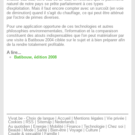
naturel de notre pays se prête parfaitement à ces types
d'exploitation. Mais il faut encore compter avec un surcoût (en voie
de diminution) quand il s'agit du chauffage, ce qui peut être atténué
par l'octroi de primes diverses.
Pour une application opportune de ces technologies et autres
philosophies environnementales, l'information et la comparaison
constituent des atouts indispensables que l'on peut matérialiser par
une visite à Batibouw 2004 ciblée sur le sujet et à bien préparer afin
de la rendre totalement profitable.
A lire...
Batibouw, édition 2008
Vivat.be - Choix de langue
Accueil
Mentions légales
Vie privée
Cookies
RSS
Sitemap
Nederlands
Au quotidien
Energie
Mobilité
Finance
Technologie
Chez soi
Beauté
Mode
Santé
Bien-être
Voyage
Culture
Couple & sexualité
Famille