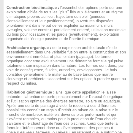
Construction bioclimatique :
l'essentiel des options porte sur une
exploitation ciblée de tous les "plus" liés aux éléments et au régime
climatiques propres au lieu : trajectoire du soleil (périodes
d'ensoleillement et leur positionnement), ouvertures disposées
prioritairement dans le but de les exploiter au maximum, murs
aveugles, volume construit partiellement enterré, utilisation maximale
du bois pour l'ossature et les parois (éventuellement), exploitation
organisée de l'énergie passive et de l'inertie thermique.
Architecture organique :
cette expression architecturale réside
essentiellement dans une véritable fusion entre la construction et son
environnement immédiat et plus lointain (paysage). Le terme
organique concerne exclusivement une démarche formelle qui puise
totalement son inspiration dans la nature. Les formes sont donc, par
voie de conséquence, fluides, arrondies, enveloppantes. Le bois
constitue généralement le matériau de base tandis que maître
d'ouvrage et architecte s'accordent sur les options à prendre quant au
respect du milieu.
Habitation géothermique :
ainsi que cette appellation le laisse
entendre, l'attention se porte principalement sur l'aspect énergétique
et l'utilisation optimale des énergies terrestre, solaire ou aquatique.
Après une sorte de passage à vide, le recours à ces différentes
possibilités connaît un regain d'intérêt en raison de la mise sur le
marché de nombreux matériels devenus plus performants et qui
s'avèrent rentables, au moins pour la production de l'eau chaude
sanitaire et le chauffage de l'eau des piscines. Ceux que tente la
formule s'intéresseront donc au développement des pompes à
chaleur eau-eau, terre-eau ou air-eau, en retenant que le patrimoine