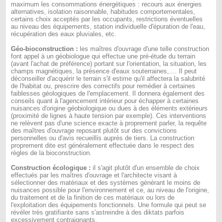
maximum les consommations énergétiques : recours aux énergies
alternatives, isolation raisonnable, habitudes comportementales,
certains choix acceptés par les occupants, restrictions éventuelles
au niveau des équipements, station individuelle d'épuration de l'eau,
récupération des eaux pluviales, etc.
Géo-bioconstruction :
les maîtres d'ouvrage d'une telle construction
font appel à un géobiologue qui effectue une pré-étude du terrain
(avant l'achat de préférence) portant sur l'orientation, la situation, les
champs magnétiques, la présence d'eaux souterraines,.... Il peut
déconseiller d'acquérir le terrain s'il estime qu'il affectera la salubrité
de l'habitat ou, prescrire des correctifs pour remédier à certaines
faiblesses géologiques de l'emplacement. Il donnera également des
conseils quant à l'agencement intérieur pour échapper à certaines
nuisances d'origine géobiologique ou dues à des éléments extérieurs
(proximité de lignes à haute tension par exemple). Ces interventions
ne relèvent pas d'une science exacte à proprement parler, la requête
des maîtres d'ouvrage reposant plutôt sur des convictions
personnelles ou d'avis recueillis auprès de tiers. La construction
proprement dite est généralement effectuée dans le respect des
règles de la bioconstruction.
Construction écologique :
il s'agit plutôt d'un ensemble de choix
effectués par les maîtres d'ouvrage et l'architecte visant à
sélectionner des matériaux et des systèmes générant le moins de
nuisances possible pour l'environnement et ce, au niveau de l'origine,
du traitement et de la finition de ces matériaux ou lors de
l'exploitation des équipements fonctionnels. Une formule qui peut se
révéler très gratifiante sans s'astreindre à des diktats parfois
excessivement contraignants.