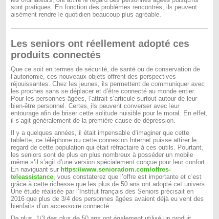
sont pratiques. En fonction des problèmes rencontrés, ils peuvent
aisément rendre le quotidien beaucoup plus agréable.
Les seniors ont réellement adopté ces
produits connectés
Que ce soit en termes de sécurité, de santé ou de conservation de
l’autonomie, ces nouveaux objets offrent des perspectives
réjouissantes. Chez les jeunes, ils permettent de communiquer avec
les proches sans se déplacer et d’être connecté au monde entier.
Pour les personnes âgées, l’attrait s’articule surtout autour de leur
bien-être personnel. Certes, ils peuvent converser avec leur
entourage afin de briser cette solitude nuisible pour le moral. En effet,
il s’agit généralement de la première cause de dépression.
Il y a quelques années, il était impensable d’imaginer que cette
tablette, ce téléphone ou cette connexion Internet puisse attirer le
regard de cette population qui était réfractaire à ces outils. Pourtant,
les seniors sont de plus en plus nombreux à posséder un mobile
même s’il s’agit d’une version spécialement conçue pour leur confort.
En naviguant sur
https://www.senioradom.com/offres-
teleassistance
, vous constaterez que l’offre est importante et c’est
grâce à cette richesse que les plus de 50 ans ont adopté cet univers.
Une étude réalisée par l’Institut français des Seniors précisait en
2016 que plus de 3/4 des personnes âgées avaient déjà eu vent des
bienfaits d’un accessoire connecté.
De plus, 1/3 des plus de 50 ans ont également utilisé un produit