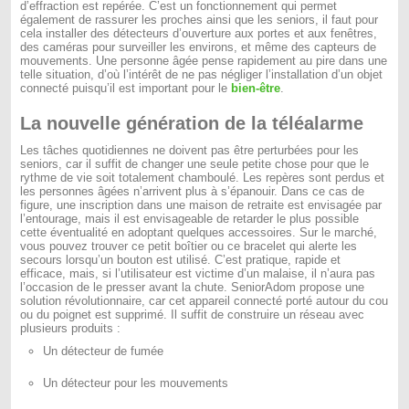
d’effraction est repérée. C’est un fonctionnement qui permet
également de rassurer les proches ainsi que les seniors, il faut pour
cela installer des détecteurs d’ouverture aux portes et aux fenêtres,
des caméras pour surveiller les environs, et même des capteurs de
mouvements. Une personne âgée pense rapidement au pire dans une
telle situation, d’où l’intérêt de ne pas négliger l’installation d’un objet
connecté puisqu’il est important pour le
bien-être
.
La nouvelle génération de la téléalarme
Les tâches quotidiennes ne doivent pas être perturbées pour les
seniors, car il suffit de changer une seule petite chose pour que le
rythme de vie soit totalement chamboulé. Les repères sont perdus et
les personnes âgées n’arrivent plus à s’épanouir. Dans ce cas de
figure, une inscription dans une maison de retraite est envisagée par
l’entourage, mais il est envisageable de retarder le plus possible
cette éventualité en adoptant quelques accessoires. Sur le marché,
vous pouvez trouver ce petit boîtier ou ce bracelet qui alerte les
secours lorsqu’un bouton est utilisé. C’est pratique, rapide et
efficace, mais, si l’utilisateur est victime d’un malaise, il n’aura pas
l’occasion de le presser avant la chute. SeniorAdom propose une
solution révolutionnaire, car cet appareil connecté porté autour du cou
ou du poignet est supprimé. Il suffit de construire un réseau avec
plusieurs produits :
Un détecteur de fumée
Un détecteur pour les mouvements