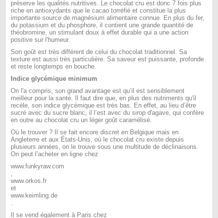
préserve les qualités nutritives. Le chocolat cru est donc 7 fois plus
riche en antioxydants que le cacao torréfié et constitue la plus
importante source de magnésium alimentaire connue. En plus du fer,
du potassium et du phosphore, il contient une grande quantité de
théobromine, un stimulant doux à effet durable qui a une action
positive sur l'humeur.
Son goût est très différent de celui du chocolat traditionnel. Sa
texture est aussi très particulière. Sa saveur est puissante, profonde
et reste longtemps en bouche.
Indice glycémique minimum
On l'a compris, son grand avantage est qu’il est sensiblement
meilleur pour la santé. Il faut dire que, en plus des nutriments qu'il
recèle, son indice glycémique est très bas. En effet, au lieu d’être
sucré avec du sucre blanc, il l’est avec du sirop d'agave, qui confère
en outre au chocolat cru un léger goût caramélisé.
Où le trouver ? Il se fait encore discret en Belgique mais en
Angleterre et aux États-Unis, où le chocolat cru existe depuis
plusieurs années, on le trouve sous une multitude de déclinaisons.
On peut l’acheter en ligne chez
www.funkyraw.com
,
www.orkos.fr
et
www.keimling.de
.
Il se vend également à Paris chez