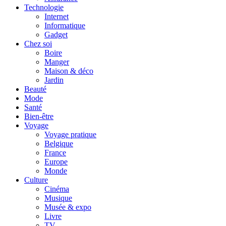
Technologie
Internet
Informatique
Gadget
Chez soi
Boire
Manger
Maison & déco
Jardin
Beauté
Mode
Santé
Bien-être
Voyage
Voyage pratique
Belgique
France
Europe
Monde
Culture
Cinéma
Musique
Musée & expo
Livre
TV